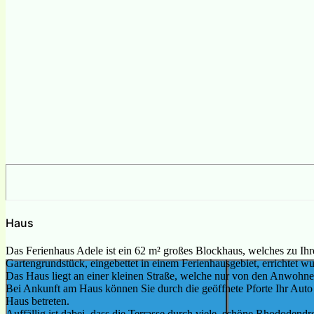
Haus
Das Ferienhaus Adele ist ein 62 m² großes Blockhaus, welches zu Ihr
Gartengrundstück, eingebettet in einem Ferienhausgebiet, errichtet wu
Das Haus liegt an einer kleinen Straße, welche nur von den Anwohner
Bei Ankunft am Haus können Sie durch die geöffnete Pforte Ihr Auto 
Haus betreten.
Auffällig ist dabei, dass die Terrasse durch viele, schöne Rhododend