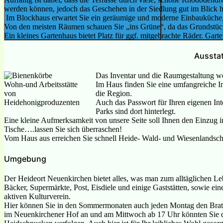
werden können, jedoch das Geschehen in der Siedlung gut im Blick 
Im Blockhaus erwartet Sie ein geräumige und moderne Einbauküche,
Von den meisten Räumen schauen Sie „ins Grüne“, da das Grundstück
Ein kleines Gartenhaus bietet Platz für ggf. mitgebrachte Räder. Gar
Aussta
Das Inventar und die Raumgestaltung w
Wohn-und Arbeitsstätte
Im Haus finden Sie eine umfangreiche I
von
die Region.
Heidehonigproduzenten
Auch das Passwort für Ihren eigenen Int
Parks sind dort hinterlegt.
Eine kleine Aufmerksamkeit von unsere Seite soll Ihnen den Einzug 
Tische….lassen Sie sich überraschen!
Vom Haus aus erreichen Sie schnell Heide- Wald- und Wiesenlandsch
Umgebung
Der Heideort Neuenkirchen bietet alles, was man zum alltäglichen Le
Bäcker, Supermärkte, Post, Eisdiele und einige Gaststätten, sowie ei
aktiven Kulturverein.
Hier können Sie in den Sommermonaten auch jeden Montag den Bratka
im Neuenkirchener Hof an und am Mittwoch ab 17 Uhr könnten Sie de