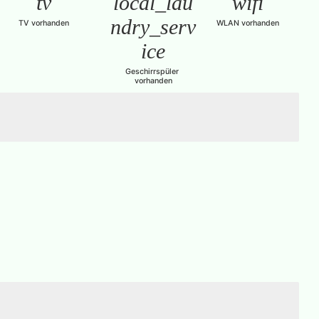
tv
local_lau
wifi
ndry_serv
TV vorhanden
WLAN vorhanden
ice
Geschirrspüler 
vorhanden