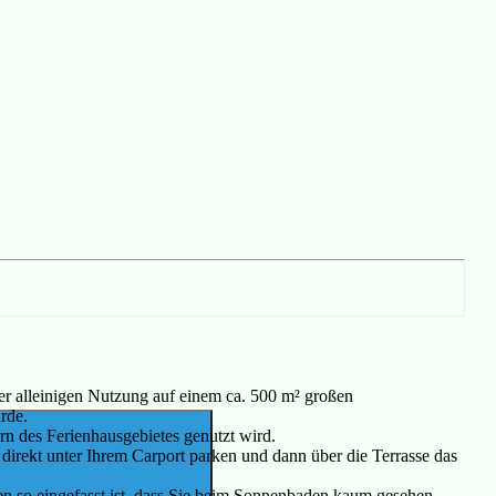
er alleinigen Nutzung auf einem ca. 500 m² großen
rde.
n des Ferienhausgebietes genutzt wird.
direkt unter Ihrem Carport parken und dann über die Terrasse das
ren so eingefasst ist, dass Sie beim Sonnenbaden kaum gesehen