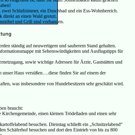
haben!
 zwei Schlafzimmer, ein Duschbad und ein Ess-Wohnbereich.
 direkt an einen Wald grenzt.
tenmöbel und Grill sind vorhanden.
ttung
erden ständig auf neuwertigem und sauberem Stand gehalten.
nformationsmappe mit Sehenswürdigkeiten und Ausflugstipps für
ernetzugang, sowie wichtige Adressen für Ärzte, Gaststätten und
in unser Haus versüßen….diese finden Sie auf einem der
aften, was insbesondere von Hundebesitzern sehr geschätzt wird.
ben braucht:
ne Kirchengemeinde, einen kleinen Trödelladen und einen sehr
rtoffelabend besuchen. Dienstag schließt ein „Schnitzelabend“
n Schäferhof besuchen und dort den Eintrieb von bis zu 800