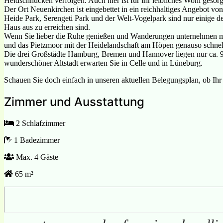
Heidschnucken verfolgen. Auch hier ist für Ihr leibliches Wohl gesorg
Der Ort Neuenkirchen ist eingebettet in ein reichhaltiges Angebot von
Heide Park, Serengeti Park und der Welt-Vogelpark sind nur einige 
Haus aus zu erreichen sind.
Wenn Sie lieber die Ruhe genießen und Wanderungen unternehmen mö
und das Pietzmoor mit der Heidelandschaft am Höpen genauso schnell
Die drei Großstädte Hamburg, Bremen und Hannover liegen nur ca. 
wunderschöner Altstadt erwarten Sie in Celle und in Lüneburg.
Schauen Sie doch einfach in unseren aktuellen Belegungsplan, ob Ihr 
Zimmer und Ausstattung
2 Schlafzimmer
1 Badezimmer
Max. 4 Gäste
65 m²